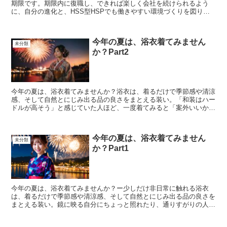
期限です。期限内に復職し、できれば楽しく会社を続けられるよう
に、自分の進化と、HSS型HSPでも働きやすい環境づくりを図りま
す。まず、計画を立てます。完璧な計画ではないです...
今年の夏は、浴衣着てみません
未分類
か？Part2
今年の夏は、浴衣着てみませんか？浴衣は、着るだけで季節感や清涼
感、そして自然とにじみ出る品の良さをまとえる装い。「和装はハー
ドルが高そう」と感じていた人ほど、一度着てみると「案外いいか
も」と思えるはず。今年の夏は、浴衣を選んでみませんか？こ...
今年の夏は、浴衣着てみません
未分類
か？Part1
今年の夏は、浴衣着てみませんか？ー少しだけ非日常に触れる浴衣
は、着るだけで季節感や清涼感、そして自然とにじみ出る品の良さを
まとえる装い。鏡に映る自分にちょっと照れたり、通りすがりの人に
声をかけられたり。そんな日常の中の“非日常”が、浴衣には...