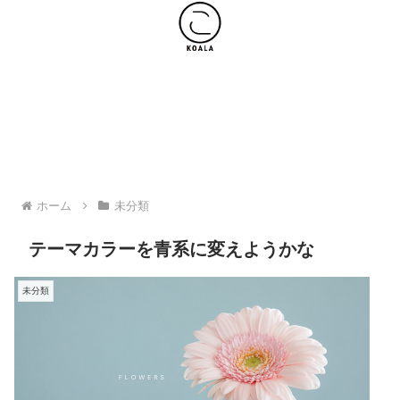
ホーム
復職に向けて
副業
スキルアップ
愛用品
ホーム
未分類
テーマカラーを青系に変えようかな
未分類